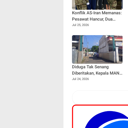
Konflik AS-Iran Memanas:
Pesawat Hancur, Dua
Tentara Gugur, Satu
Jul 25, 2026
Hilang
Diduga Tak Senang
Diberitakan, Kepala MAN
4 Cijeruk Blokir Nomor
Jul 24, 2026
Wartawan dan Tantang
Datang ke Sekolah