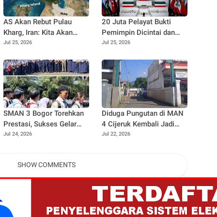
AS Akan Rebut Pulau
20 Juta Pelayat Bukti
Kharg, Iran: Kita Akan
Pemimpin Dicintai dan
Menyambut TEHERAN
Selalu Didoakan
Jul 25, 2026
Jul 25, 2026
SMAN 3 Bogor Torehkan
Diduga Pungutan di MAN
Prestasi, Sukses Gelar
4 Cijeruk Kembali Jadi
MPLS Berbasis Ekologi
Sorotan, Lima Calon
Jul 24, 2026
Jul 22, 2026
dan Kirim Wakil Terbanyak
Siswa Dikabarkan
ke FLS3N serta OSN
Mengundurkan Diri
SHOW COMMENTS
Tingkat Provinsi