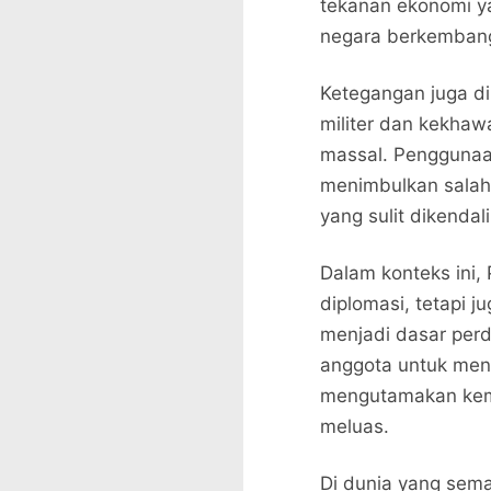
tekanan ekonomi y
negara berkembang 
Ketegangan juga d
militer dan kekha
massal. Penggunaan
menimbulkan salah 
yang sulit dikendal
Dalam konteks ini,
diplomasi, tetapi 
menjadi dasar perd
anggota untuk men
mengutamakan kema
meluas.
Di dunia yang sema