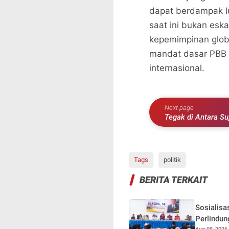
dapat berdampak lu
saat ini bukan esk
kepemimpinan glob
mandat dasar PBB 
internasional.
Next page
Tegak di Antara Su
Tags
politik
BERITA TERKAIT
Sosialisa
Perlindun