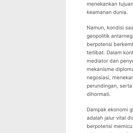
menekankan tujuan
keamanan dunia.
Namun, kondisi saat
geopolitik antarneg
berpotensi berkemb
terlibat. Dalam kon
mediator dan peny
mekanisme diploma
negosiasi, meneka
perundingan, sert
dihormati.
Dampak ekonomi gl
adalah jalur vital d
berpotensi memicu 