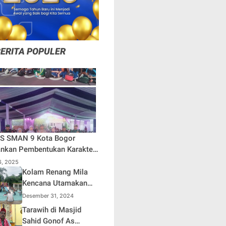
BERITA POPULER
S SMAN 9 Kota Bogor
nkan Pembentukan Karakter
ca Waluya
16, 2025
Kolam Renang Mila
Kencana Utamakan
Kenyamanan
Desember 31, 2024
Tarawih di Masjid
Sahid Gonof As