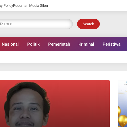
cy Policy
Pedoman Media Siber
Search
Nasional
Politik
Pemerintah
Kriminal
Peristiwa