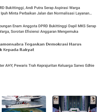
D Bukittinggi, Andi Putra Serap Aspirasi Warga
puh Minta Perbaikan Jalan dan Normalisasi Layanan
bungan Enam Anggota DPRD Bukittinggi Dapil MKS Serap
Warga, Sorotan Efisiensi Anggaran Mengemuka
𝗮𝗺𝗼𝗻𝘀𝗮𝗯𝗿𝗮 𝗧𝗲𝗴𝗮𝘀𝗸𝗮𝗻 𝗗𝗲𝗺𝗼𝗸𝗿𝗮𝘀𝗶 𝗛𝗮𝗿𝘂𝘀
𝗸 K𝗲𝗽𝗮𝗱𝗮 𝗥𝗮𝗸𝘆𝗮𝘁
iter AHY, Pewaris Trah Keprajuritan Keluarga Sarwo Edhie