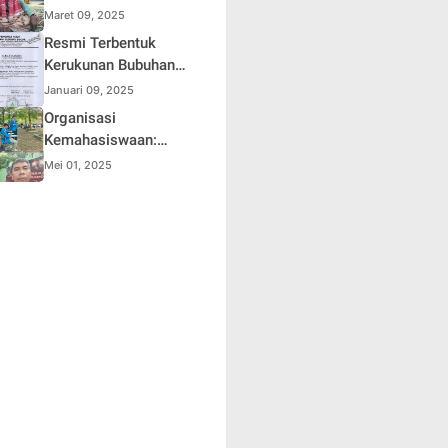
Safura, Kota Sorong
Maret 09, 2025
Tetap di Penuhi
Resmi Terbentuk
Jamaah
Kerukunan Bubuhan
Banjar di Taiwan
Januari 09, 2025
Organisasi
Kemahasiswaan:
Setarakan Peran Laki-
Mei 01, 2025
Laki dan Perempuan