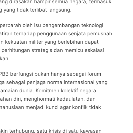
ang dirasakan hampir semua negara, termasuk
yang tidak terlibat langsung.
iperparah oleh isu pengembangan teknologi
watiran terhadap penggunaan senjata pemusnah
 kekuatan militer yang berlebihan dapat
perhitungan strategis dan memicu eskalasi
ikan.
 PBB berfungsi bukan hanya sebagai forum
juga sebagai penjaga norma internasional yang
Ketegangan Global: Dunia di Ambang Krisis Besar
Ketegangan Global: Dunia di Ambang Krisis Besar
Jika Konflik Iran Terus Memanas
Jika Konflik Iran Terus Memanas
amaian dunia. Komitmen kolektif negara
INILAH KABAR NUSANTARA
INILAH KABAR NUSANTARA
ahan diri, menghormati kedaulatan, dan
nusiaan menjadi kunci agar konflik tidak
Bagikan ke media lain
Bagikan ke media lain
kin terhubung, satu krisis di satu kawasan