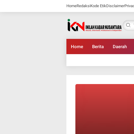
Home
Redaksi
Kode Etik
Disclaimer
Priva
Home
Berita
Daerah