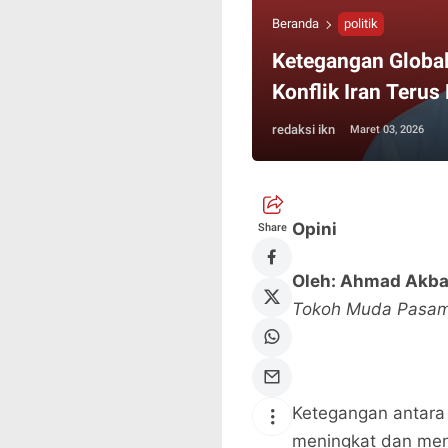
Beranda
politik
Ketegangan Global
Konflik Iran Teru
redaksi ikn
Maret 03, 2026
Opini
Share
Oleh: Ahmad Akba
Tokoh Muda Pasam
Ketegangan antara I
meningkat dan menim