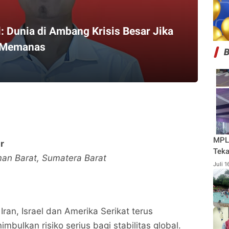
: Dunia di Ambang Krisis Besar Jika
s Memanas
MPL
r
Teka
an Barat, Sumatera Barat
Pan
Juli 
ran, Israel dan Amerika Serikat terus
bulkan risiko serius bagi stabilitas global.