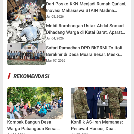
Dari Posko KKN Menjadi Rumah Qur'ani,
Inovasi Mahasiswa STAIN Madina
Hidupkan Tradisi Maghrib Mengaji di
Jul 05, 2026
Desa Simaninggir
Mobil Rombongan Ustaz Abdul Somad
Dihadang Warga di Kutai Barat, Aparat
Dalami Penyebab Penolakan
Jul 04, 2026
Safari Ramadhan DPD BKPRMI Tolitoli
Berakhir di Desa Muara Besar, Meski
Diguyur Hujan Deras
Mar 07, 2026
REKOMENDASI
Kompak Bangun Desa
Konflik AS-Iran Memanas:
Warga Pabangbon Bersama
Pesawat Hancur, Dua