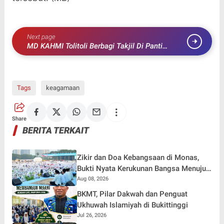
Next page
MD KAHMI Tolitoli Berbagi Takjil Di Panti
Asuhan dan Pondok Pesantren
Tags
keagamaan
Share
BERITA TERKAIT
Zikir dan Doa Kebangsaan di Monas,
Bukti Nyata Kerukunan Bangsa Menuju
Indonesia Damai, Maju, dan Bermartabat
Aug 08, 2026
BKMT, Pilar Dakwah dan Penguat
Ukhuwah Islamiyah di Bukittinggi
Jul 26, 2026