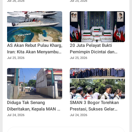
Kepala Desa Gelar Gotong
Tentara Gugur, Satu Hilang
Jul 26, 2026
Jul 25, 2026
Royong
AS Akan Rebut Pulau Kharg,
20 Juta Pelayat Bukti
Iran: Kita Akan Menyambut
Pemimpin Dicintai dan
TEHERAN
Selalu Didoakan
Jul 25, 2026
Jul 25, 2026
Diduga Tak Senang
SMAN 3 Bogor Torehkan
Diberitakan, Kepala MAN 4
Prestasi, Sukses Gelar
Cijeruk Blokir Nomor
MPLS Berbasis Ekologi dan
Jul 24, 2026
Jul 24, 2026
Wartawan dan Tantang
Kirim Wakil Terbanyak ke
Datang ke Sekolah
FLS3N serta OSN Tingkat