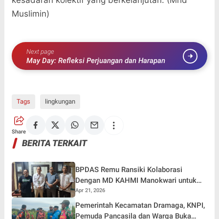
kesadaran kolektif yang berkelanjutan. (Mhd
Muslimin)
Next page
May Day: Refleksi Perjuangan dan Harapan
Tags
lingkungan
Share
BERITA TERKAIT
BPDAS Remu Ransiki Kolaborasi
Dengan MD KAHMI Manokwari untuk
program RHL
Apr 21, 2026
Pemerintah Kecamatan Dramaga, KNPI,
Pemuda Pancasila dan Warga Buka