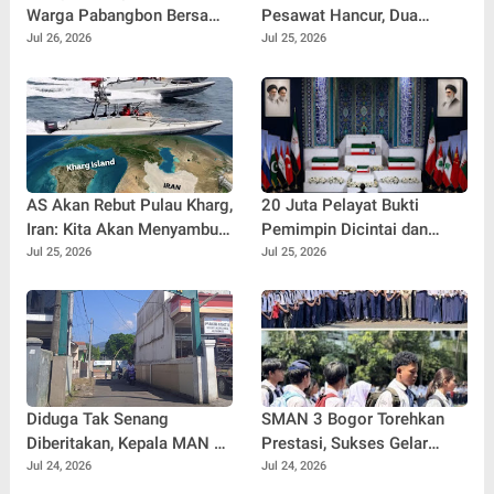
Warga Pabangbon Bersama
Pesawat Hancur, Dua
Kepala Desa Gelar Gotong
Tentara Gugur, Satu Hilang
Jul 26, 2026
Jul 25, 2026
Royong
AS Akan Rebut Pulau Kharg,
20 Juta Pelayat Bukti
Iran: Kita Akan Menyambut
Pemimpin Dicintai dan
TEHERAN
Selalu Didoakan
Jul 25, 2026
Jul 25, 2026
Diduga Tak Senang
SMAN 3 Bogor Torehkan
Diberitakan, Kepala MAN 4
Prestasi, Sukses Gelar
Cijeruk Blokir Nomor
MPLS Berbasis Ekologi dan
Jul 24, 2026
Jul 24, 2026
Wartawan dan Tantang
Kirim Wakil Terbanyak ke