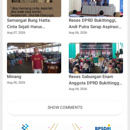
Semangat Bung Hatta:
Reses DPRD Bukittinggi,
Cinta Sejati Harus
Andi Putra Serap Aspirasi
Diperjuangkan, Bukan
Warga Campago Ipuh Minta
Aug 07, 2026
Aug 06, 2026
Sekadar Diucapkan
Perbaikan Jalan dan
Normalisasi Layanan
PDAM
Minang
Reses Gabungan Enam
Anggota DPRD Bukittinggi
Aug 06, 2026
Dapil MKS Serap Aspirasi
Aug 04, 2026
Warga, Sorotan Efisiensi
Anggaran Mengemuka
SHOW COMMENTS