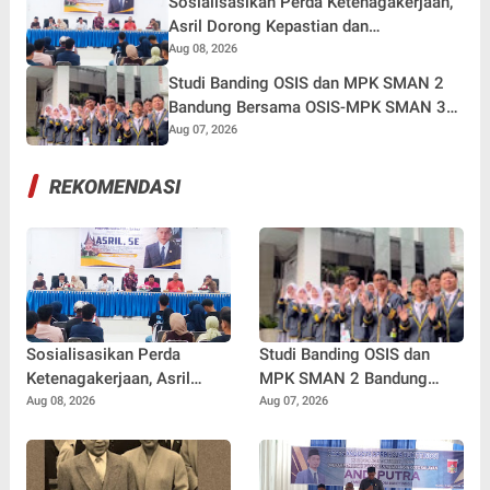
Sosialisasikan Perda Ketenagakerjaan,
Asril Dorong Kepastian dan
Perlindungan Hak Pekerja
Aug 08, 2026
Studi Banding OSIS dan MPK SMAN 2
Bandung Bersama OSIS-MPK SMAN 3
Bogor, Perkuat Silaturahmi dan Tukar
Aug 07, 2026
Inspirasi
REKOMENDASI
Sosialisasikan Perda
Studi Banding OSIS dan
Ketenagakerjaan, Asril
MPK SMAN 2 Bandung
Dorong Kepastian dan
Bersama OSIS-MPK SMAN
Aug 08, 2026
Aug 07, 2026
Perlindungan Hak Pekerja
3 Bogor, Perkuat
Silaturahmi dan Tukar
Inspirasi