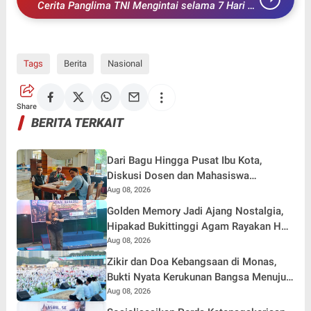
Cerita Panglima TNI Mengintai selama 7 Hari di
Hutan saat Lumpuhkan Tokoh Fretilin.
Tags
Berita
Nasional
Share
BERITA TERKAIT
Dari Bagu Hingga Pusat Ibu Kota,
Diskusi Dosen dan Mahasiswa
Pascasarjana IAI Qomarul Huda Terus
Aug 08, 2026
Bergeliat
Golden Memory Jadi Ajang Nostalgia,
Hipakad Bukittinggi Agam Rayakan HUT
RI ke-81
Aug 08, 2026
Zikir dan Doa Kebangsaan di Monas,
Bukti Nyata Kerukunan Bangsa Menuju
Indonesia Damai, Maju, dan Bermartabat
Aug 08, 2026