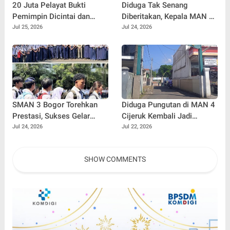
20 Juta Pelayat Bukti
Diduga Tak Senang
Pemimpin Dicintai dan
Diberitakan, Kepala MAN 4
Selalu Didoakan
Cijeruk Blokir Nomor
Jul 25, 2026
Jul 24, 2026
Wartawan dan Tantang
Datang ke Sekolah
SMAN 3 Bogor Torehkan
Diduga Pungutan di MAN 4
Prestasi, Sukses Gelar
Cijeruk Kembali Jadi
MPLS Berbasis Ekologi dan
Sorotan, Lima Calon Siswa
Jul 24, 2026
Jul 22, 2026
Kirim Wakil Terbanyak ke
Dikabarkan Mengundurkan
FLS3N serta OSN Tingkat
Diri
SHOW COMMENTS
Provinsi