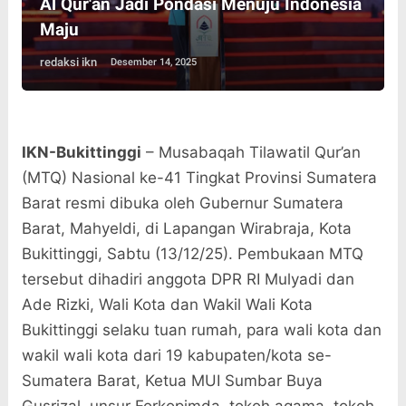
Al Qur'an Jadi Pondasi Menuju Indonesia
Maju
redaksi ikn
Desember 14, 2025
IKN-Bukittinggi
– Musabaqah Tilawatil Qur’an
(MTQ) Nasional ke-41 Tingkat Provinsi Sumatera
Barat resmi dibuka oleh Gubernur Sumatera
Barat, Mahyeldi, di Lapangan Wirabraja, Kota
Bukittinggi, Sabtu (13/12/25). Pembukaan MTQ
tersebut dihadiri anggota DPR RI Mulyadi dan
Ade Rizki, Wali Kota dan Wakil Wali Kota
Bukittinggi selaku tuan rumah, para wali kota dan
wakil wali kota dari 19 kabupaten/kota se-
Sumatera Barat, Ketua MUI Sumbar Buya