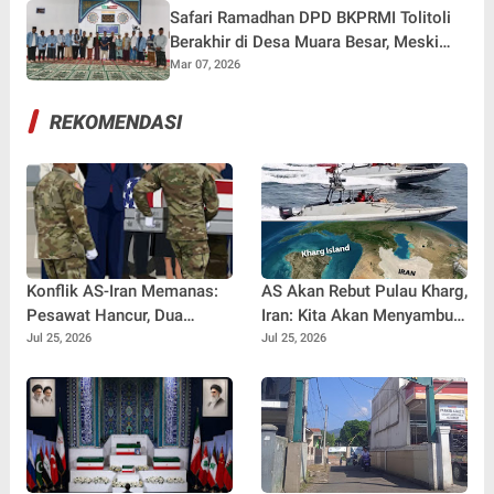
Safari Ramadhan DPD BKPRMI Tolitoli
Berakhir di Desa Muara Besar, Meski
Diguyur Hujan Deras
Mar 07, 2026
REKOMENDASI
Konflik AS-Iran Memanas:
AS Akan Rebut Pulau Kharg,
Pesawat Hancur, Dua
Iran: Kita Akan Menyambut
Tentara Gugur, Satu Hilang
TEHERAN
Jul 25, 2026
Jul 25, 2026